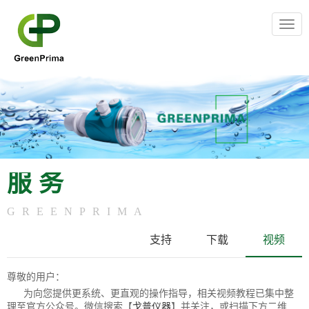
Togg
navig
服务
GREENPRIMA
支持
下载
视频
尊敬的用户：
为向您提供更系统、更直观的操作指导，相关视频教程已集中整
理至官方公众号。
微信搜索【
】并关注，或扫描下方二维
戈普仪器