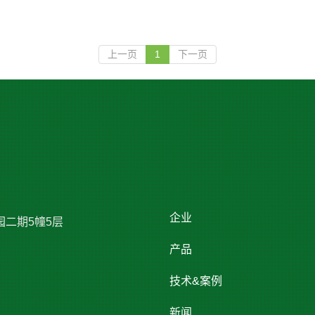
上一页
1
下一页
企业
园二期5幢5层
产品
技术&案例
新闻