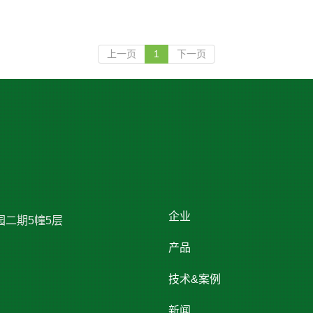
上一页
1
下一页
企业
园二期5幢5层
产品
技术&案例
新闻