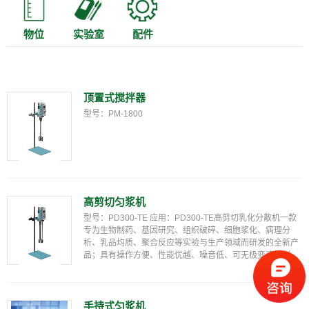
物位
实验室
配件
顶置式搅拌器
型号：PM-1800
高剪切匀浆机
型号：PD300-TE 应用：PD300-TE高剪切乳化分散机一款
专为生物制药、基因研究、组织破碎、细胞浆化、病理分
析、乳品均质、聚合反应等实验与生产领域而研发的全新产
品；具有操作方便、性能优越、噪音低、可无极变速控制且
适合长时间运转等特点。所有的分散刀头都是可更换的且方
便清洗灭菌。可选的多种分散刀头满足了其处理量从...
手持式匀浆机