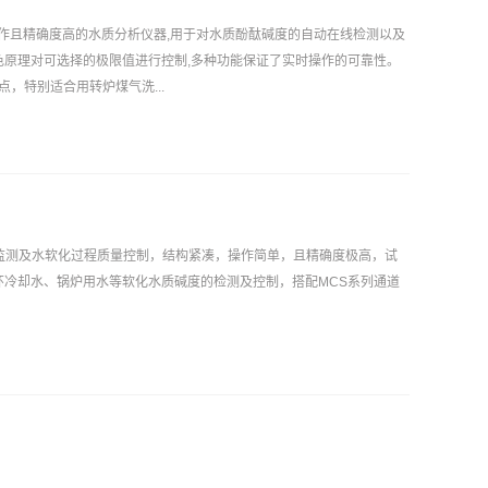
、易于操作且精确度高的水质分析仪器,用于对水质酚酞碱度的自动在线检测以及
色原理对可选择的极限值进行控制,多种功能保证了实时操作的可靠性。
，特别适合用转炉煤气洗...
进行在线监测及水软化过程质量控制，结构紧凑，操作简单，且精确度极高，试
环冷却水、锅炉用水等软化水质碱度的检测及控制，搭配MCS系列通道