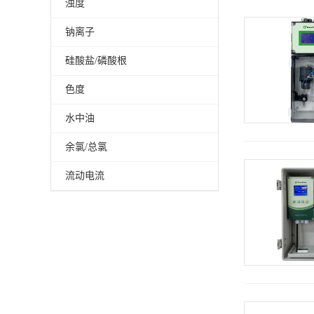
浊度
钠离子
硅酸盐/磷酸根
色度
水中油
余氯/总氯
流动电流